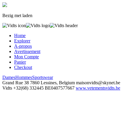
Bezig met laden
Home
Explorer
A-propos
Avertissement
Mon Compte
Panier
Checkout
Dames
Hommes
Sportswear
Grand Rue 38
7860 Lessines, Belgium
maisonvidts@skynet.be
Vidts
+32(68) 332445
BE0407577667
www.vetementsvidts.be